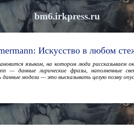
bm6.irkpress.ru
mermann: Искусство в любом сте
новится языком, на котором люди рассказываем о
nn — данные лирические фразы, наполненные све
 данные модели — это высказывать целую поэму опуск